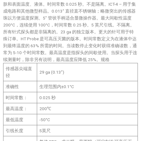
肤和表面温度、液体。时间常数 0.025 秒。不是隔离。ICT-4 – 用于集
成电路和其他微型样品。0.013″ 直径直不锈钢轴；略微突出的传感器
珠以方便温度探测。5″ 管状手柄适合显微操作器。最大间歇性温度
200°C，连续使用 100°C，时间常数 0.25 秒。5 英尺引线。不隔离。
所有针式探头都是非隔离的。23 ga 的独立版本。更大的针可用于特
殊订单。HT Probe 是可高压灭菌的版本。时间常数定义为在液体中达
到最终温度的 63% 所需的时间。当读数停止变化时获得准确读数，通
常为 5-10 个时间常数。最高温度是指探头的间歇使用。当探头用于连
续测量时，除非另有说明，最高温度应降低 25%。规格
传感器尖端直
29 ga (0.13”)
径
准确性
生理范围内±0.1°C
时间常数：
0.025 秒
最高温度：
200℃
最低温度
-50°C
引线长度
5英尺