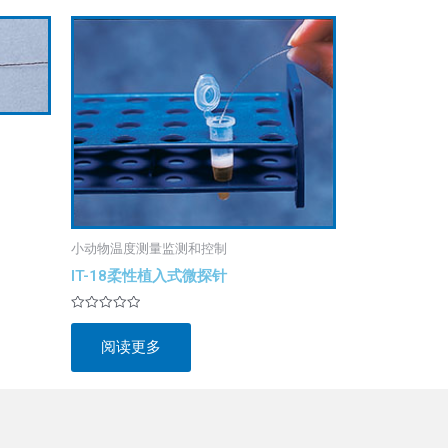
小动物温度测量监测和控制
IT-18柔性植入式微探针
评
分
阅读更多
0
&sol;
5