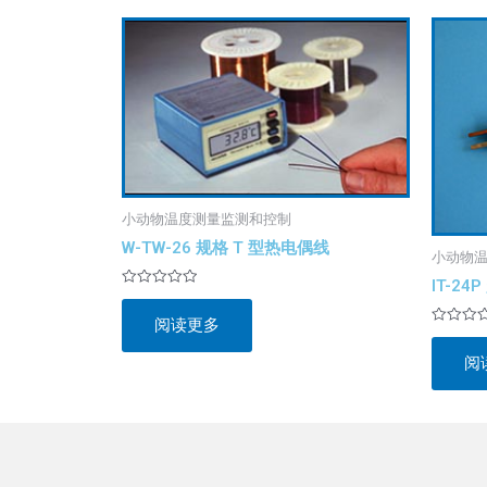
小动物温度测量监测和控制
W-TW-26 规格 T 型热电偶线
小动物
IT-2
评
分
阅读更多
0
评
&sol;
分
5
阅
0
&sol;
5