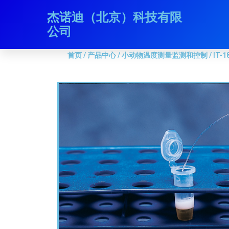
跳
杰诺迪（北京）科技有限
首页
/
产品中心
/
小动物温度测量监测和控制
/ IT-1
至
公司
内
容
首页
/
产品中心
/
小动物温度测量监测和控制
/ IT