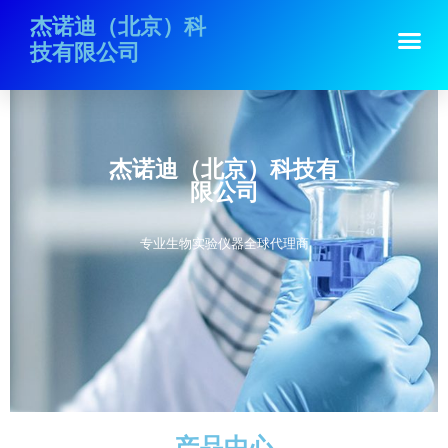
跳
杰诺迪（北京）科
Me
至
技有限公司
内
容
杰诺迪（北京）科技有
限公司
专业生物实验仪器全球代理商
产品中心