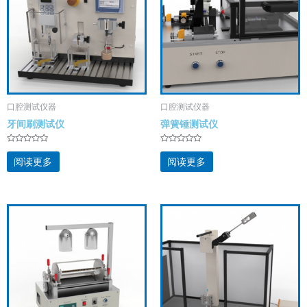
口腔测试仪器
口腔测试仪器
牙间刷测试仪
弹簧锤测试仪
评
评
分
分
阅读更多
阅读更多
0
0
&
&
s
s
o
o
l
l
;
;
5
5