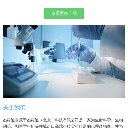
&
&
s
s
o
o
l
l
查看更多产品
;
;
5
5
关于我们
杰诺迪隶属于杰诺迪（北京）科技有限公司是一家为生命科学、生物
制药、和医学科研等领域进口高端科技实验仪器的代理经销商，并为