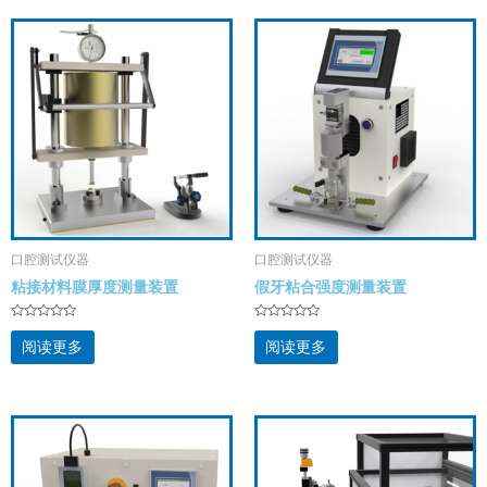
l
l
;
;
5
5
口腔测试仪器
口腔测试仪器
粘接材料膜厚度测量装置
假牙粘合强度测量装置
评
评
分
分
阅读更多
阅读更多
0
0
&
&
s
s
o
o
l
l
;
;
5
5