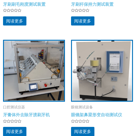
牙刷刷毛刚度测试装置
牙刷杆保持力测试装置
评
评
分
分
阅读更多
阅读更多
0
0
&
&
s
s
o
o
l
l
;
;
5
5
口腔测试仪器
眼镜测试设备
牙膏体外去除牙渍刷牙机
眼镜架鼻梁形变自动测试仪
评
评
分
分
阅读更多
阅读更多
0
0