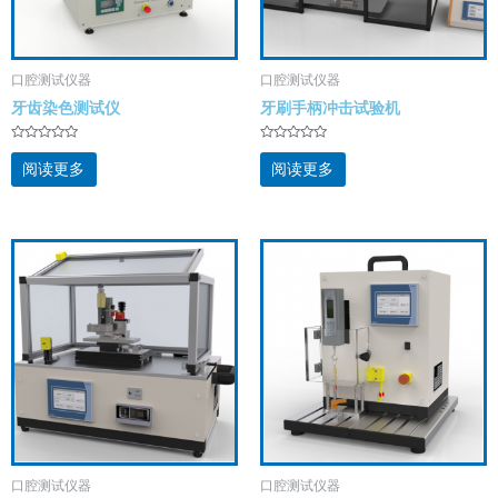
口腔测试仪器
口腔测试仪器
牙齿染色测试仪
牙刷手柄冲击试验机
评
评
分
分
阅读更多
阅读更多
0
0
&
&
s
s
o
o
l
l
;
;
5
5
口腔测试仪器
口腔测试仪器