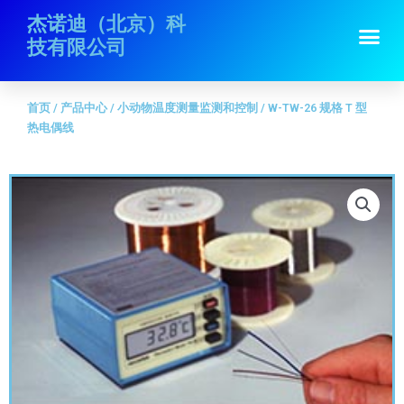
跳
首页
/
产品中心
/
小动物温度测量监测和控制
/ W-TW-26 规格 T 型热电偶
杰诺迪（北京）科
Me
至
线
技有限公司
内
容
首页
/
产品中心
/
小动物温度测量监测和控制
/ W-TW-26 规格 T 型
热电偶线