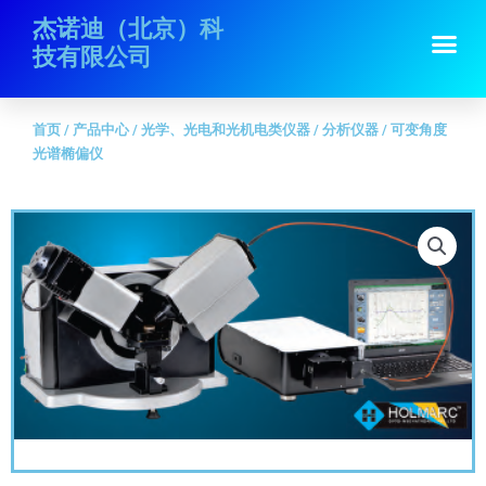
跳
首页
/
产品中心
/
光学、光电和光机电类仪器
/
分析仪器
/ 可变角度光谱椭
杰诺迪（北京）科
Me
至
偏仪
技有限公司
内
容
首页
/
产品中心
/
光学、光电和光机电类仪器
/
分析仪器
/ 可变角度
光谱椭偏仪