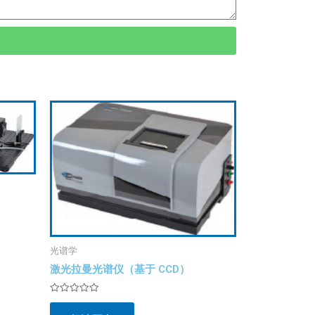
光谱学
激光拉曼光谱仪（基于 CCD）
评
分