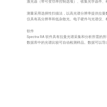
激光器（带可变功率控制选项）、收集光学器件、样
测量采用选择性扫描法，以高光谱分辨率提供拉曼数
仪具有高分辨率和低杂散光。电子硬件与光谱仪、
软件
Spectra RA 软件具有拉曼光谱采集和分析所需
数据库中的光谱比较可自动检测样品。数据可以导出为与 M