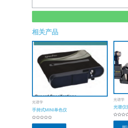
相关产品
光谱学
光谱学
光谱仪
手持式MINI单色仪
评
评
分
分
阅
0