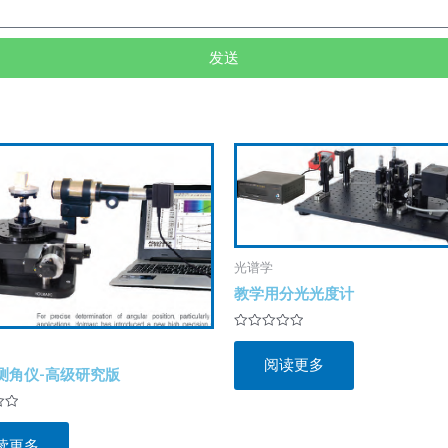
发送
光谱学
教学用分光光度计
评
分
阅读更多
0
测角仪-高级研究版
&sol;
5
读更多