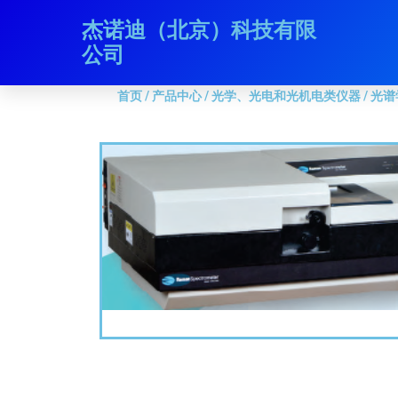
跳
杰诺迪（北京）科技有限
首页
/
产品中心
/
光学、光电和光机电类仪器
/
光谱学
至
公司
内
容
首页
/
产品中心
/
光学、光电和光机电类仪器
/
光谱