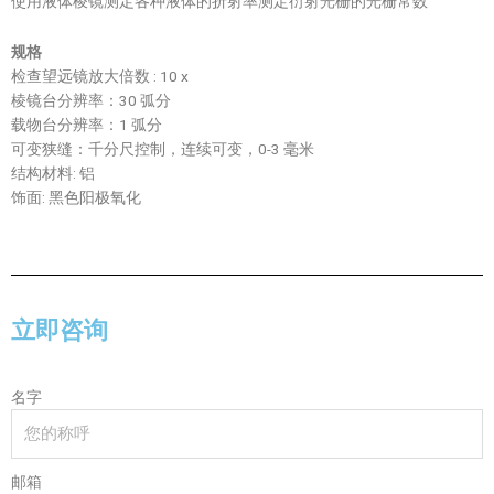
使用液体棱镜测定各种液体的折射率测定衍射光栅的光栅常数
规格
检查望远镜放大倍数 : 10 x
棱镜台分辨率：30 弧分
载物台分辨率：1 弧分
可变狭缝：千分尺控制，连续可变，0-3 毫米
结构材料: 铝
饰面: 黑色阳极氧化
立即咨询
名字
邮箱