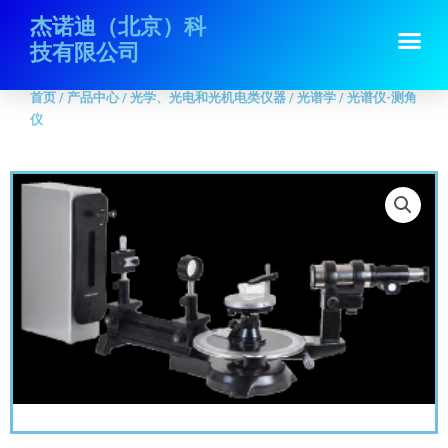
跳
首页
/
产品中心
/
光学、光电和光机电类仪器
/
光谱学
/ 光谱仪-测角仪
杰诺迪（北京）科
Me
至
技有限公司
内
容
首页
/
产品中心
/
光学、光电和光机电类仪器
/
光谱学
/ 光谱仪-测角
仪