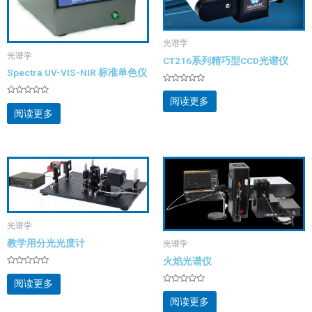
光谱学
光谱学
CT216系列精巧型CCD光谱仪
Spectra UV-VIS-NIR 标准单色仪
评
分
阅读更多
评
0
分
阅读更多
&sol;
0
5
&sol;
5
光谱学
教学用分光光度计
光谱学
火焰光谱仪
评
分
阅读更多
0
评
&sol;
分
阅读更多
5
0