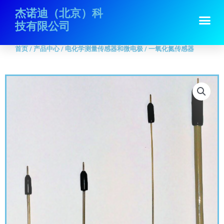
跳
首页
/
产品中心
/
电化学测量传感器和微电极
/ 一氧化氮传感器
杰诺迪（北京）科
Me
至
技有限公司
内
容
首页
/
产品中心
/
电化学测量传感器和微电极
/ 一氧化氮传感器