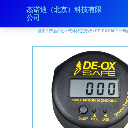
跳
杰诺迪（北京）科技有限
首页
/
产品中心
/
气体浓度分析
/ DE-OX SAFE 一氧
至
公司
内
容
首页
/
产品中心
/
气体浓度分析
/ DE-OX SAFE 