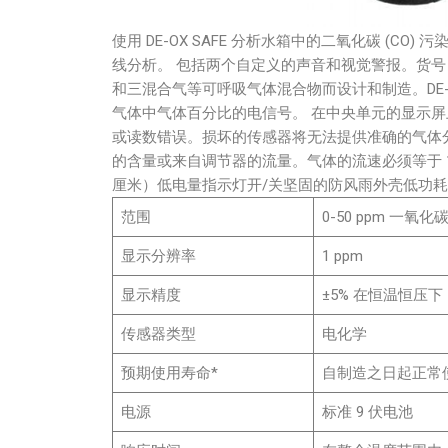
使用 DE-OX SAFE 分析水箱中的二氧化碳 (C
线分析。 包括两个自定义的声音和视觉警报。货号 96
和三混合气等可呼吸气体混合物而设计和制造。DE-O
气体中气体百分比的电信号。 在中央单元的显示
或读数错误。损坏的传感器将无法提供准确的气体
的含量或来自调节器的流量。气体的流速必须等于 1-
厘米）低电量指示灯开/关坚固的防风雨外壳低功耗两
范围
0-50 ppm 一氧化
显示分辨率
1 ppm
显示精度
±5% 在恒温恒压下
传感器类型
电化学
预期使用寿命*
自制造之日起正常使用
电源
标准 9 伏电池