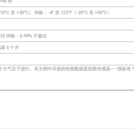
50 秒
0°C 至 +50°C） 间歇：-4° 至 122°F（-20°C 至 +50°C）
凝结 间歇：0-99% 不凝结
器 6 个月
h 和 1 个大气压下进行。本文档中详述的性能数据是指新传感器——除标有