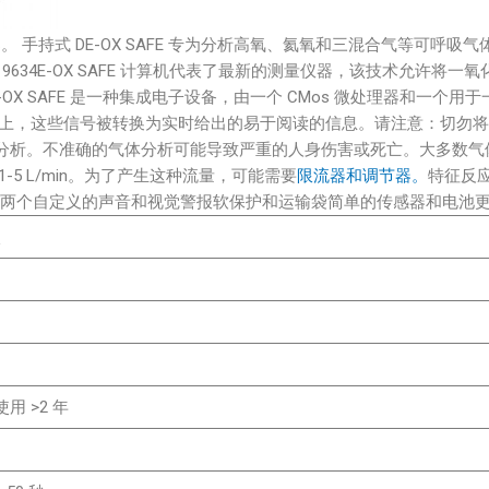
O) 污染。 手持式 DE-OX SAFE 专为分析高氧、氦氧和三混合气
34E-OX SAFE 计算机代表了最新的测量仪器，该技术允许将一氧化
X SAFE 是一种集成电子设备，由一个 CMos 微处理器和一个
屏上，这些信号被转换为实时给出的易于阅读的信息。请注意：切勿将
分析。不准确的气体分析可能导致严重的人身伤害或死亡。大多数气
5 L/min。为了产生这种流量，可能需要
限流器和调节器。
特征反应快
个自定义的声音和视觉警报软保护和运输袋简单的传感器和电池更换用于
碳
 >2 年