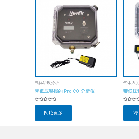
气体浓度分析
气体浓
带低压警报的 Pro CO 分析仪
带低压和
评
评
分
分
阅读更多
阅
0
0
&sol;
&sol;
5
5