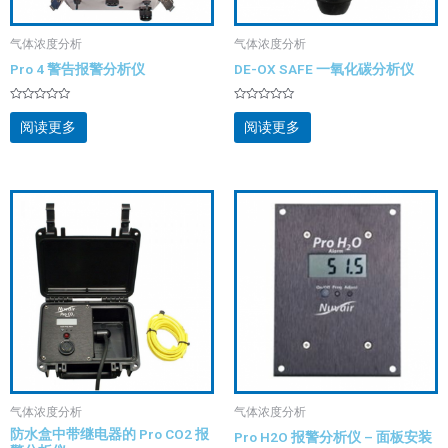
气体浓度分析
气体浓度分析
Pro 4 警告报警分析仪
DE-OX SAFE 一氧化碳分析仪
评
评
分
分
阅读更多
阅读更多
0
0
&sol;
&sol;
5
5
气体浓度分析
气体浓度分析
防水盒中带继电器的 Pro CO2 报
Pro H2O 报警分析仪 – 面板安装