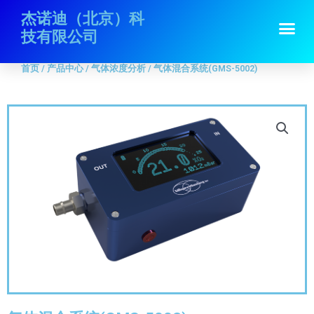
跳
首页
/
产品中心
/
气体浓度分析
/ 气体混合系统(GMS-5002)
杰诺迪（北京）科
Me
至
技有限公司
内
容
首页
/
产品中心
/
气体浓度分析
/ 气体混合系统(GMS-5002)