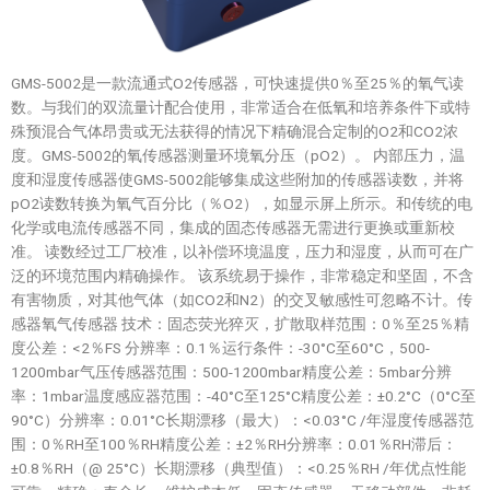
GMS-5002是一款流通式O2传感器，可快速提供0％至25％的氧气读
数。与我们的双流量计配合使用，非常适合在低氧和培养条件下或特
殊预混合气体昂贵或无法获得的情况下精确混合定制的O2和CO2浓
度。GMS-5002的氧传感器测量环境氧分压（pO2）。 内部压力，温
度和湿度传感器使GMS-5002能够集成这些附加的传感器读数，并将
pO2读数转换为氧气百分比（％O2），如显示屏上所示。和传统的电
化学或电流传感器不同，集成的固态传感器无需进行更换或重新校
准。 读数经过工厂校准，以补偿环境温度，压力和湿度，从而可在广
泛的环境范围内精确操作。 该系统易于操作，非常稳定和坚固，不含
有害物质，对其他气体（如CO2和N2）的交叉敏感性可忽略不计。传
感器氧气传感器 技术：固态荧光猝灭，扩散取样范围：0％至25％精
度公差：<2％FS 分辨率：0.1％运行条件：-30°C至60°C，500-
1200mbar气压传感器范围：500-1200mbar精度公差：5mbar分辨
率：1mbar温度感应器范围：-40°C至125°C精度公差：±0.2°C（0°C至
90°C）分辨率：0.01°C长期漂移（最大）：<0.03°C /年湿度传感器范
围：0％RH至100％RH精度公差：±2％RH分辨率：0.01％RH滞后：
±0.8％RH（@ 25°C）长期漂移（典型值）：<0.25％RH /年优点性能