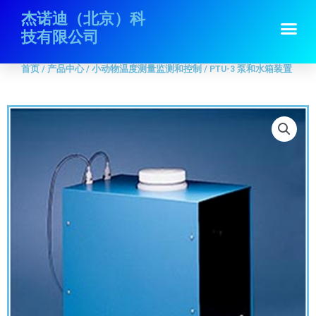
跳
首页
/
产品中心
/
小动物温度测量监测和控制
/ PTU-3 泵和水箱装置
杰诺迪（北京）科
Me
至
技有限公司
内
容
首页
/
产品中心
/
小动物温度测量监测和控制
/ PTU-3 泵和水箱装置