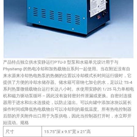
产品特点独立供水安静运行PTU-3 型泵和水箱单元设计用于与
Physitemp 的热电冷却和加热载物台系列一起使用。当在附近没有自
来水源来冷却热电热泵的热侧的位置以冷却模式长时间运行级时，它
提供了方便的冷却水储存器。储水箱可容纳七加仑的水，足以让 TS-4
系列热显微镜载物台运行长达八小时。水使用安静的 1/25 马力单相电
机和磁力驱动泵循环 – 因此没有旋转密封件泄漏或更换。自密封连接
器用于进水和出水连接处，以防止溢出。可以向罐中添加冰块以延长
操作时间或降低热电载物台可以冷却到的最低温度。所有热电控制器
后部的开关附件出口用于为泵供电，因此当控制器打开时，水立即开
始流动。规格
尺寸
15.75”深 x 9.5”宽 x 21”高