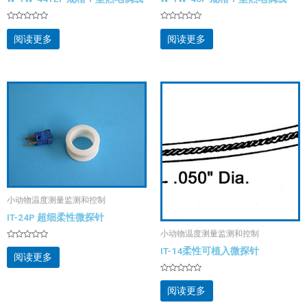
评
评
分
分
阅读更多
阅读更多
0
0
&sol;
&sol;
5
5
小动物温度测量监测和控制
IT-24P 超细柔性微探针
小动物温度测量监测和控制
评
IT-14柔性可植入微探针
分
阅读更多
0
&sol;
5
评
分
阅读更多
0
&sol;