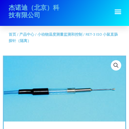
跳
首页
/
产品中心
/
小动物温度测量监测和控制
/ RET-3 ISO 小鼠直肠探针
杰诺迪（北京）科
Me
至
（隔离）
技有限公司
内
容
首页
/
产品中心
/
小动物温度测量监测和控制
/ RET-3 ISO 小鼠直肠
探针（隔离）