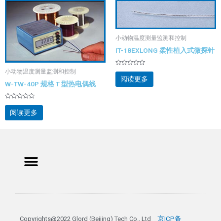
小动物温度测量监测和控制
IT-18EXLONG 柔性植入式微探针
评
小动物温度测量监测和控制
分
阅读更多
0
W-TW-40P 规格 T 型热电偶线
&sol;
5
评
分
阅读更多
0
&sol;
5
Menu
京ICP备
Copyrights@2022 Glord (Beijing) Tech Co., Ltd 