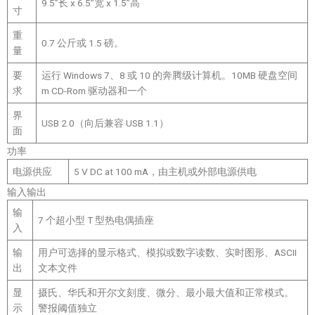
9.5”长 x 6.5”宽 x 1.5”高
寸
重
0.7 公斤或 1.5 磅。
量
要
运行 Windows 7、8 或 10 的奔腾级计算机。10MB 硬盘空间
求
m CD-Rom 驱动器和一个
界
USB 2.0（向后兼容 USB 1.1）
面
功率
电源供应
5 V DC at 100 mA，由主机或外部电源供电
输入输出
输
7 个超小型 T 型热电偶插座
入
输
用户可选择的显示格式、模拟或数字读数、实时图形、ASCII
出
文本文件
显
摄氏、华氏和开尔文刻度、微分、最小最大值和正常模式。
示
警报阈值独立