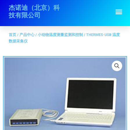
跳
首页
/
产品中心
/
小动物温度测量监测和控制
/ THERMES-USB 温度数据采
杰诺迪（北京）科
Me
至
集仪
技有限公司
内
容
首页
/
产品中心
/
小动物温度测量监测和控制
/ THERMES-USB 温度
数据采集仪