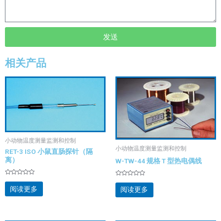
发送
相关产品
小动物温度测量监测和控制
小动物温度测量监测和控制
RET-3 ISO 小鼠直肠探针（隔
离）
W-TW-44 规格 T 型热电偶线
评
评
分
分
阅读更多
阅读更多
0
0
&sol;
&sol;
5
5