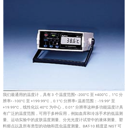
我们最通用的温度计，具有 3 个温度范围• -200°C 至 +400°C，1°C 分
辨率• -100°C 至 +199.99°C，0.1°C 分辨率• 温差范围：-19.99° 至
+19.99°C，线性化以 40°C 为中心，0.01° 分辨率这种多功能温度计具
有广泛的温度范围，可用于多种应用，例如血库和冷冻手术的低温测
量、运动实验中的皮肤温度测量、分光光度计试管中的液体测量、塑
料熔点以及所有类型的动物和昆虫温度测量。BAT-10 精度是 NIST 可