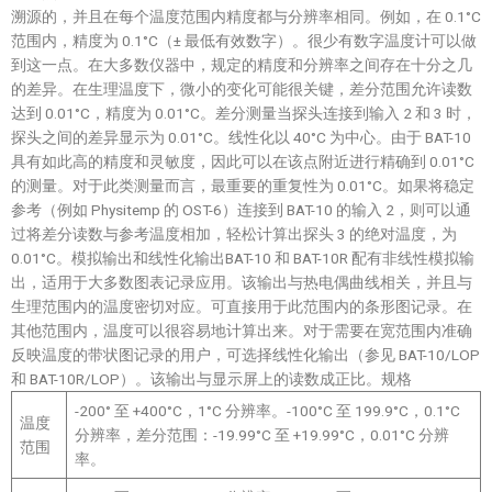
溯源的，并且在每个温度范围内精度都与分辨率相同。例如，在 0.1°C
范围内，精度为 0.1°C（± 最低有效数字）。很少有数字温度计可以做
到这一点。在大多数仪器中，规定的精度和分辨率之间存在十分之几
的差异。在生理温度下，微小的变化可能很关键，差分范围允许读数
达到 0.01°C，精度为 0.01°C。差分测量当探头连接到输入 2 和 3 时，
探头之间的差异显示为 0.01°C。线性化以 40°C 为中心。由于 BAT-10
具有如此高的精度和灵敏度，因此可以在该点附近进行精确到 0.01°C
的测量。对于此类测量而言，最重要的重复性为 0.01°C。如果将稳定
参考（例如 Physitemp 的 OST-6）连接到 BAT-10 的输入 2，则可以通
过将差分读数与参考温度相加，轻松计算出探头 3 的绝对温度，为
0.01°C。模拟输出和线性化输出BAT-10 和 BAT-10R 配有非线性模拟输
出，适用于大多数图表记录应用。该输出与热电偶曲线相关，并且与
生理范围内的温度密切对应。可直接用于此范围内的条形图记录。在
其他范围内，温度可以很容易地计算出来。对于需要在宽范围内准确
反映温度的带状图记录的用户，可选择线性化输出（参见 BAT-10/LOP
和 BAT-10R/LOP）。该输出与显示屏上的读数成正比。规格
-200° 至 +400°C，1°C 分辨率。-100°C 至 199.9°C，0.1°C
温度
分辨率，差分范围：-19.99°C 至 +19.99°C，0.01°C 分辨
范围
率。