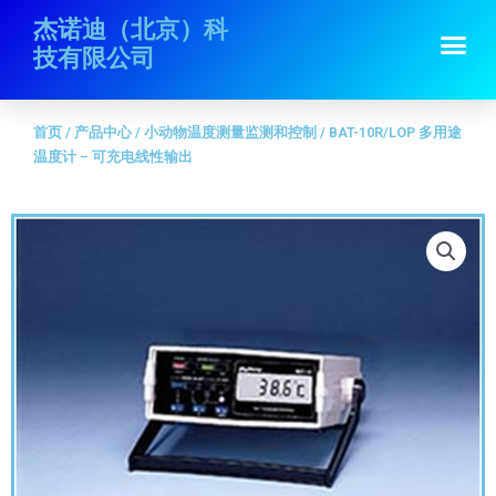
跳
首页
/
产品中心
/
小动物温度测量监测和控制
/ BAT-10R/LOP 多用途温度计
杰诺迪（北京）科
Me
至
– 可充电线性输出
技有限公司
内
容
首页
/
产品中心
/
小动物温度测量监测和控制
/ BAT-10R/LOP 多用途
温度计 – 可充电线性输出