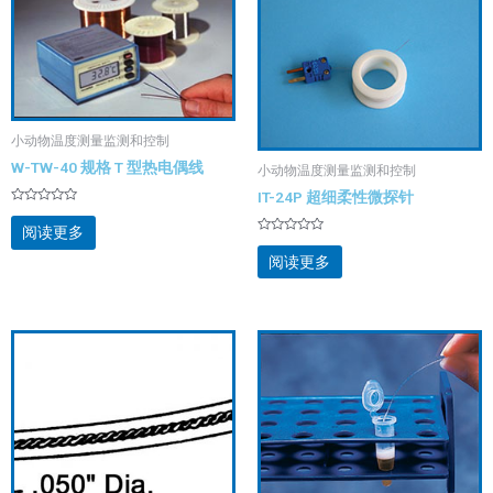
小动物温度测量监测和控制
W-TW-40 规格 T 型热电偶线
小动物温度测量监测和控制
IT-24P 超细柔性微探针
评
分
阅读更多
0
评
&sol;
分
阅读更多
5
0
&sol;
5