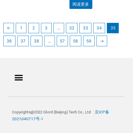
分
阅读更多
0
&sol;
5
←
1
2
3
…
32
33
34
35
36
37
38
…
57
58
59
→
Menu
京ICP备
Copyrights@2022 Glord (Beijing) Tech Co., Ltd 
2021040717号-1