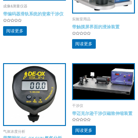
成像&测量仪器
带编码器滑轨系统的斐索干涉仪
实验室用品
评
带触摸屏界面的浸涂装置
分
阅读更多
0
&sol;
评
5
分
阅读更多
0
&sol;
5
干涉仪
带迈克尔逊干涉仪磁致伸缩装置
评
分
阅读更多
气体浓度分析
0
&sol;