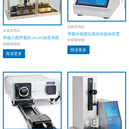
实验室用品
实验室用品
带紫外线固化系统的旋涂装置
带磁力搅拌器的 SILAR涂层系统
评
分
评
阅读更多
0
分
阅读更多
&sol;
0
5
&sol;
5