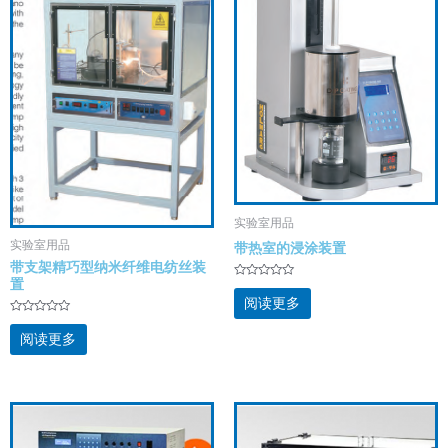
实验室用品
实验室用品
带热室的浸涂装置
带支架精巧型纳米纤维电纺丝装
置
评
分
阅读更多
0
&sol;
评
5
分
阅读更多
0
&sol;
5