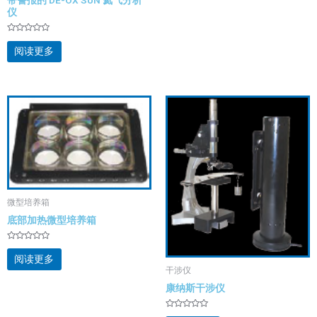
带警报的 DE-OX SUN 氦气分析
5
仪
评
分
阅读更多
0
&sol;
5
微型培养箱
底部加热微型培养箱
评
分
阅读更多
0
干涉仪
&sol;
5
康纳斯干涉仪
评