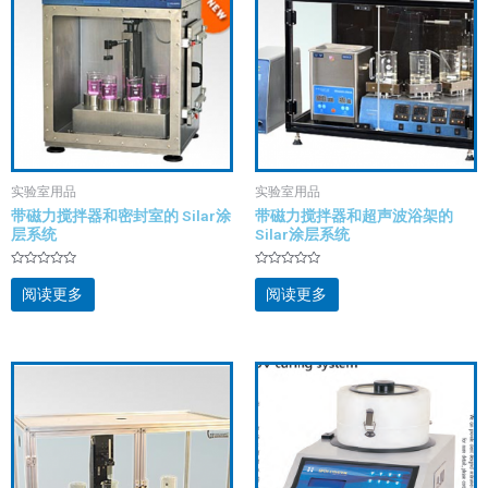
实验室用品
实验室用品
带磁力搅拌器和密封室的 Silar涂
带磁力搅拌器和超声波浴架的
层系统
Silar涂层系统
评
评
分
分
阅读更多
阅读更多
0
0
&sol;
&sol;
5
5