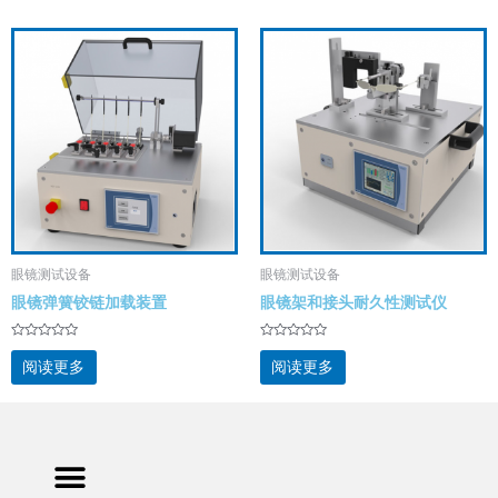
眼镜测试设备
眼镜测试设备
眼镜弹簧铰链加载装置
眼镜架和接头耐久性测试仪
评
评
分
分
阅读更多
阅读更多
0
0
&sol;
&sol;
5
5
Menu