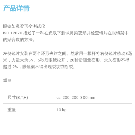
产品详情
眼镜架鼻梁形变测试仪
ISO 12870 描述了一种在负载下测试鼻梁变形并检查镜片在眼镜架中
的贴合度的方法。
左侧镜片安装在两个环形夹钳之间。然后用一根杆将右侧镜片移动8毫
米，力最大为5N。5秒后眼镜松开，20秒后测量变形。永久变形不得
超过 2%，眼镜架不得出现裂纹或断裂。
重量
尺寸(B,T,H)
ca. 200, 200, 300 mm
重量
10 kg