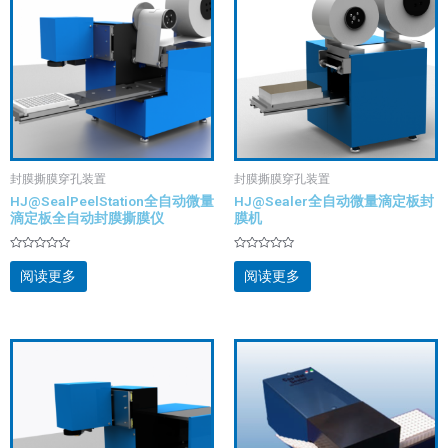
封膜撕膜穿孔装置
封膜撕膜穿孔装置
HJ@SealPeelStation全自动微量
HJ@Sealer全自动微量滴定板封
滴定板全自动封膜撕膜仪
膜机
评
评
分
分
阅读更多
阅读更多
0
0
&sol;
&sol;
5
5