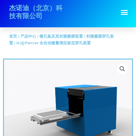
跳
首页
/
产品中心
/
微孔板及其封膜撕膜装置
/
封膜撕膜穿孔装
杰诺迪（北京）科
Me
至
置
/ HJ@Piercer 全自动微量滴定板箔穿孔装置
技有限公司
内
容
首页
/
产品中心
/
微孔板及其封膜撕膜装置
/
封膜撕膜穿孔装
置
/ HJ@Piercer 全自动微量滴定板箔穿孔装置