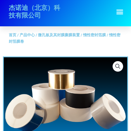
跳
首页
/
产品中心
/
微孔板及其封膜撕膜装置
/
惰性密封箔膜
/ 惰性密封箔膜
杰诺迪（北京）科
Me
至
卷
技有限公司
内
容
首页
/
产品中心
/
微孔板及其封膜撕膜装置
/
惰性密封箔膜
/ 惰性密
封箔膜卷