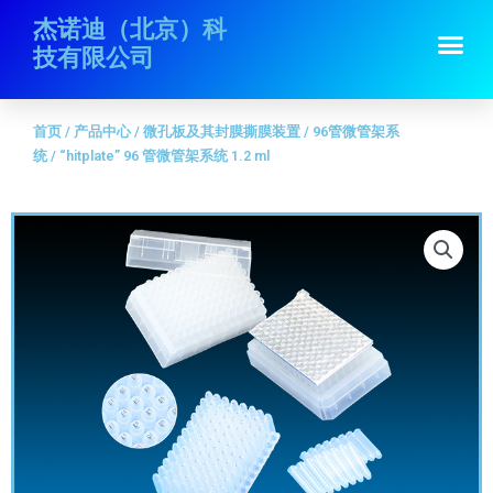
跳
首页
/
产品中心
/
微孔板及其封膜撕膜装置
/
96管微管架系统
/ “hitplate”
杰诺迪（北京）科
Me
至
96 管微管架系统 1.2 ml
技有限公司
内
容
首页
/
产品中心
/
微孔板及其封膜撕膜装置
/
96管微管架系
统
/ “hitplate” 96 管微管架系统 1.2 ml