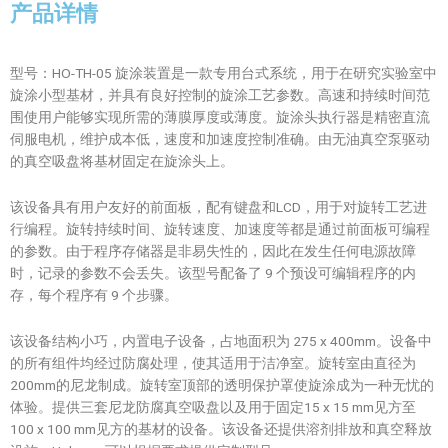
产品详情
型号：HO-TH-05 旋涂装置是一款专用台式系统，用于在研究实验室中
旋涂小型基材，并具有良好控制的旋涂工艺参数。高速和持续时间范
围使用户能够实现所需的薄膜厚度或薄度。旋涂头执行器是精密直流
伺服电机，维护成本低，速度和加速度控制准确。由无油真空泵驱动
的真空吸盘将基材固定在旋涂头上。
该设备具有用户友好的前面板，配有键盘和LCD，用于对旋转工艺进
行编程。旋转持续时间、旋转速度、加速度等都是通过前面板可编程
的参数。由于程序存储器是非易失性的，因此在发生任何电源故障
时，记录的参数不会丢失。该型号配备了 9 个预设可编辑程序的内
存，每个程序有 9 个步骤。
该设备结构小巧，内置电子设备，占地面积为 275 x 400mm。设备中
的所有组件均经过防腐处理，使其适用于洁净室。旋转室由直径为
200mm的尼龙制成。旋转室顶部的透明保护罩使旋涂成为一种无忧的
体验。提供三套尼龙防腐真空吸盘以及用于固定15 x 15 mm见方至
100 x 100 mm见方的基材的设备。该设备还提供溶剂排放和真空释放