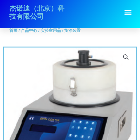
跳
首页
/
产品中心
/
实验室用品
/ 旋涂装置
杰诺迪（北京）科
Me
至
技有限公司
内
容
首页
/
产品中心
/
实验室用品
/ 旋涂装置