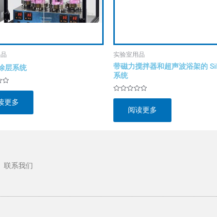
用品
实验室用品
带磁力搅拌器和超声波浴架的 Sil
R 涂层系统
系统
评
读更多
分
阅读更多
0
&sol;
5
联系我们