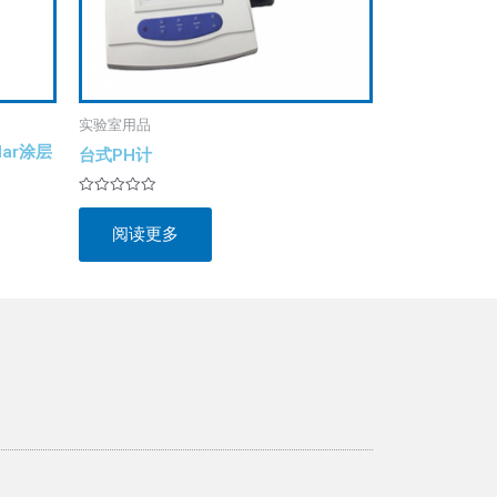
实验室用品
ar涂层
台式PH计
评
分
阅读更多
0
&sol;
5