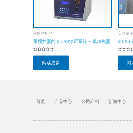
实验室用品
实验室
带搅拌器的 SILAR涂层系统 – 单加热器
SILA
评
评
分
分
阅读更多
阅
0
0
&sol;
&sol;
5
5
首页
产品中心
公司介绍
新闻中心