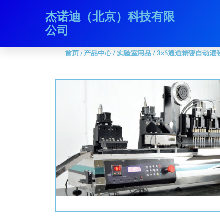
跳
杰诺迪（北京）科技有限
首页
/
产品中心
/
实验室用品
/ 3×6通道精密自动灌装
至
公司
内
容
首页
/
产品中心
/
实验室用品
/ 3×6通道精密自动