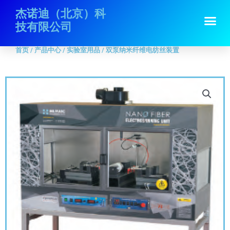
跳
首页
/
产品中心
/
实验室用品
/ 双泵纳米纤维电纺丝装置
杰诺迪（北京）科
Me
至
技有限公司
内
容
首页
/
产品中心
/
实验室用品
/ 双泵纳米纤维电纺丝装置