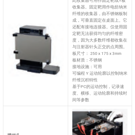
此收集器可用作固定靶或Y板
收集器。固定靶用作电纺纳米
纤维的收集器，由不锈钢板制
成，可垂直固定在桌面上。它
还配有接地连接器。仅使用固
定靶无法获得均匀的纤维密
度，因为大多数纤维都收集在
与注射器针头正交的点周围。
板尺寸： 250 x 175 x 3mm
板材质：不锈钢
接地设施：可用
可编程 Y 运动轮廓以控制纳米
纤维沉积特性
基于PC的运动控制，记录速
度、横移、运动轮廓和持续时
间等参数