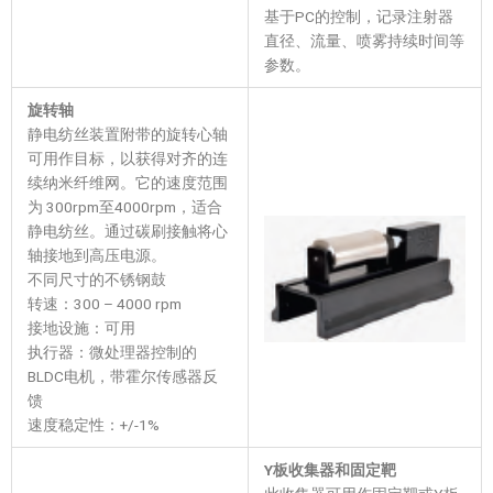
基于PC的控制，记录注射器
直径、流量、喷雾持续时间等
参数。
旋转轴
静电纺丝装置附带的旋转心轴
可用作目标，以获得对齐的连
续纳米纤维网。它的速度范围
为 300rpm至4000rpm，适合
静电纺丝。通过碳刷接触将心
轴接地到高压电源。
不同尺寸的不锈钢鼓
转速：300 – 4000 rpm
接地设施：可用
执行器：微处理器控制的
BLDC电机，带霍尔传感器反
馈
速度稳定性：+/-1%
Y板收集器和固定靶