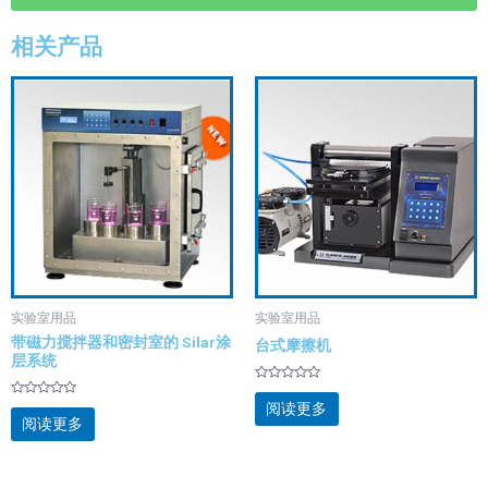
相关产品
实验室用品
实验室用品
带磁力搅拌器和密封室的 Silar涂
台式摩擦机
层系统
评
分
评
阅读更多
0
分
阅读更多
&sol;
0
5
&sol;
5