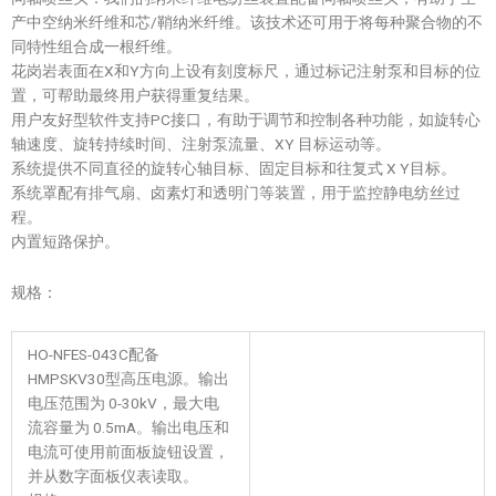
产中空纳米纤维和芯/鞘纳米纤维。该技术还可用于将每种聚合物的不
同特性组合成一根纤维。
花岗岩表面在X和Y方向上设有刻度标尺，通过标记注射泵和目标的位
置，可帮助最终用户获得重复结果。
用户友好型软件支持PC接口，有助于调节和控制各种功能，如旋转心
轴速度、旋转持续时间、注射泵流量、XY 目标运动等。
系统提供不同直径的旋转心轴目标、固定目标和往复式 X Y目标。
系统罩配有排气扇、卤素灯和透明门等装置，用于监控静电纺丝过
程。
内置短路保护。
规格：
HO-NFES-043C配备
HMPSKV30型高压电源。输出
电压范围为 0-30kV，最大电
流容量为 0.5mA。输出电压和
电流可使用前面板旋钮设置，
并从数字面板仪表读取。