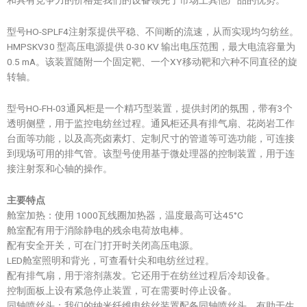
和具有竞争力的价格是我们的设备领先于市场上其他产品的优势。
型号HO-SPLF4注射泵提供平稳、不间断的流速，从而实现均匀纺丝。
HMPSKV30 型高压电源提供 0-30 KV 输出电压范围，最大电流容量为
0.5 mA。该装置随附一个固定靶、一个XY移动靶和六种不同直径的旋
转轴。
型号HO-FH-03通风柜是一个精巧型装置，提供封闭的氛围，带有3个
透明侧壁，用于监控电纺丝过程。通风柜还具有排气扇、花岗岩工作
台面等功能，以及高亮卤素灯、定制尺寸的管道等可选功能，可连接
到现场可用的排气管。该型号使用基于微处理器的控制装置，用于连
接注射泵和心轴的操作。
主要特点
舱室加热：使用 1000瓦线圈加热器，温度最高可达45°C
舱室配有用于消除静电的残余电荷放电棒。
配有安全开关，可在门打开时关闭高压电源。
LED舱室照明和背光，可查看针尖和电纺丝过程。
配有排气扇，用于溶剂蒸发。它还用于在纺丝过程后冷却设备。
控制面板上设有紧急停止装置，可在需要时停止设备。
同轴喷丝头：我们的纳米纤维电纺丝装置配备同轴喷丝头，有助于生