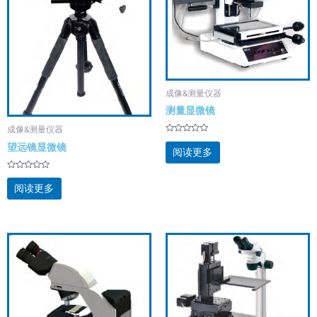
成像&测量仪器
测量显微镜
成像&测量仪器
评
望远镜显微镜
分
阅读更多
0
&sol;
5
评
分
阅读更多
0
&sol;
5