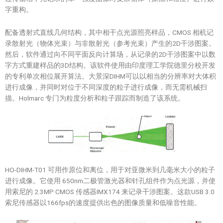
字重构。
配备透射式直线几何结构，其中相干点光源照亮样品，CMOS 相机记
录散射光（物体光束）与非散射光（参考光束）产生的2D干涉图案。
然后，软件通过向不同平面反向计算场，从记录的2D干涉图案中以数
字方式重建样品的3D结构。该软件使用由印度理工学院德里分校开发
的专利单次相位展开算法。大景深DIHM可以以相当的分辨率对大体积
进行成像，并同时对位于不同深度的粒子进行成像，而无需机械扫
描。Holmarc 专门为粒度分析和粒子跟踪而制造了该系统。
HO-DIHM-T01 可用作原位和离位，用于对亚微米到几毫米大小的粒子
进行成像。它使用 650nm二极管激光器和针孔组件作为点光源，并使
用索尼的 2.3MP CMOS 传感器IMX174 来记录干涉图案。这款USB 3.0
索尼传感器以166fps的速度提供出色的图像质量和低噪音性能。