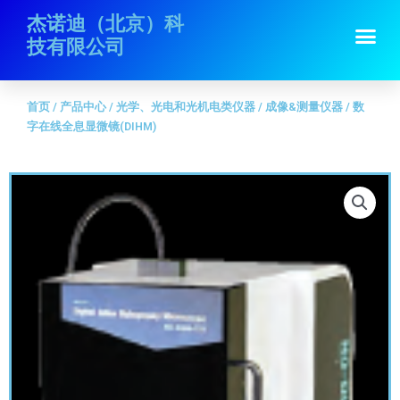
跳
首页
/
产品中心
/
光学、光电和光机电类仪器
/
成像&测量仪器
/ 数字在线
杰诺迪（北京）科
Me
至
全息显微镜(DIHM)
技有限公司
内
容
首页
/
产品中心
/
光学、光电和光机电类仪器
/
成像&测量仪器
/ 数
字在线全息显微镜(DIHM)