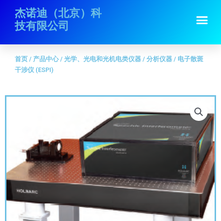
跳
首页
/
产品中心
/
光学、光电和光机电类仪器
/
分析仪器
/ 电子散斑干涉仪
杰诺迪（北京）科
Me
至
(ESPI)
技有限公司
内
容
首页
/
产品中心
/
光学、光电和光机电类仪器
/
分析仪器
/ 电子散斑
干涉仪 (ESPI)