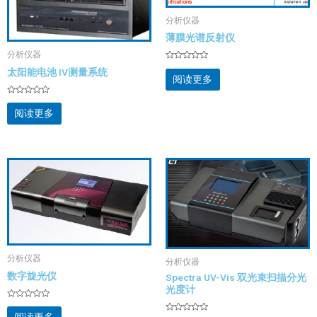
分析仪器
薄膜光谱反射仪
分析仪器
评
太阳能电池 IV测量系统
分
阅读更多
0
&sol;
5
评
分
阅读更多
0
&sol;
5
分析仪器
分析仪器
数字旋光仪
Spectra UV-Vis 双光束扫描分光
光度计
评
分