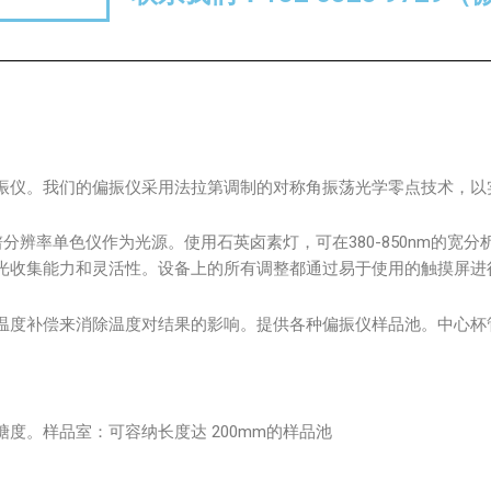
振仪。我们的偏振仪采用法拉第调制的对称角振荡光学零点技术，以
高光谱分辨率单色仪作为光源。使用石英卤素灯，可在380-850nm的
光收集能力和灵活性。设备上的所有调整都通过易于使用的触摸屏进
温度补偿来消除温度对结果的影响。提供各种偏振仪样品池。中心杯
度。样品室：可容纳长度达 200mm的样品池