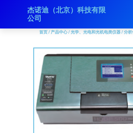
跳
杰诺迪（北京）科技有限
首页
/
产品中心
/
光学、光电和光机电类仪器
/
分析仪
至
公司
内
容
首页
/
产品中心
/
光学、光电和光机电类仪器
/
分析