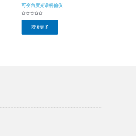
可变角度光谱椭偏仪
评
分
阅读更多
0
&sol;
5