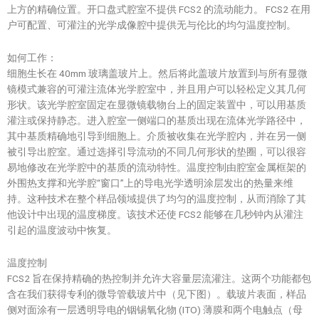
上方的精确位置。开口盘式腔室不提供 FCS2 的流动能力。 FCS2 在用
户可配置、可灌注的光学成像腔中提供无与伦比的均匀温度控制。
如何工作：
细胞生长在 40mm 玻璃盖玻片上。然后将此盖玻片放置到与所有显微
镜模式兼容的可灌注流体光学腔室中，并且用户可以轻松定义其几何
形状。该光学腔室固定在显微镜载物台上的固定装置中，可以用基质
灌注或保持静态。进入腔室一侧端口的基质出现在流体光学路径中，
其中基质精确地引导到细胞上。介质被收集在光学腔内，并在另一侧
被引导出腔室。通过选择引导流动的不同几何形状的垫圈，可以很容
易地修改在光学腔中的基质的流动特性。温度控制由腔室金属框架的
外围热支撑和光学腔“窗口”上的导电光学透明涂层发出的热量来维
持。这种技术在整个样品领域提供了均匀的温度控制，从而消除了其
他设计中出现的温度梯度。该技术还使 FCS2 能够在几秒钟内从灌注
引起的温度波动中恢复。
温度控制
FCS2 旨在保持精确的热控制并允许大容量层流灌注。这两个功能都包
含在我们获得专利的微导管载玻片中（见下图）。载玻片表面，样品
侧对面涂有一层透明导电的铟锡氧化物 (ITO) 薄膜和两个电触点（母