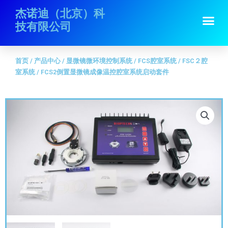
跳
首页
/
产品中心
/
显微镜微环境控制系统
/
FCS腔室系统
/
FSC２腔室系
杰诺迪（北京）科
Me
至
统
/ FCS2倒置显微镜成像温控腔室系统启动套件
技有限公司
内
容
首页
/
产品中心
/
显微镜微环境控制系统
/
FCS腔室系统
/
FSC２腔
室系统
/ FCS2倒置显微镜成像温控腔室系统启动套件