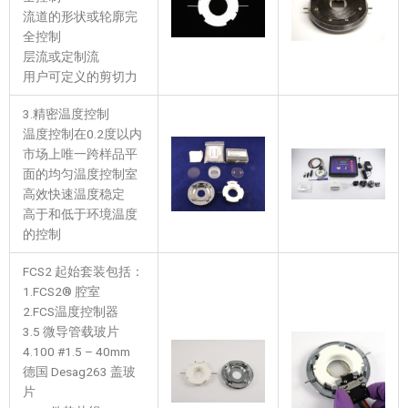
流道的形状或轮廓完
全控制
层流或定制流
用户可定义的剪切力
3.精密温度控制
温度控制在0.2度以内
市场上唯一跨样品平
面的均匀温度控制室
高效快速温度稳定
高于和低于环境温度
的控制
FCS2 起始套装包括：
1.FCS2® 腔室
2.FCS温度控制器
3.5 微导管载玻片
4.100 #1.5 – 40mm
德国 Desag263 盖玻
片