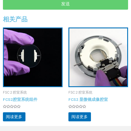
发送
相关产品
FSC２腔室系统
FSC２腔室系统
FCS2腔室系统组件
FCS2 显微镜成像腔室
评
评
分
分
阅读更多
阅读更多
0
0
&sol;
&sol;
5
5