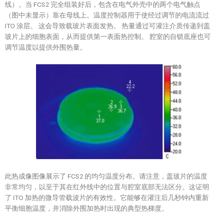
线）。当 FCS2 完全组装好后，包含在电气外壳中的两个电气触点
（图中未显示）靠在母线上。温度控制器用于使经过调节的电流流过
ITO 涂层。 这会导致载玻片表面发热。 热量通过可灌注介质传递到盖
玻片上的细胞表面，从而提供第一表面热控制。 腔室的自锁底座也可
调节温度以提供外围热量。
此热成像图像展示了 FCS2 的均匀温度分布。请注意，盖玻片的温度
非常均匀，以至于其在红外线中的位置与腔室底部无法区分。这证明
了 ITO 加热的微导管载波片的有效性。它能够在灌注后几秒钟内重新
平衡细胞温度，并消除外围加热时出现的典型热梯度。