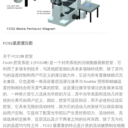
FCS2基质灌注图
关于 FCS2® 腔室
Focht 腔室系统 2 (FCS2®) 是一个封闭系统的活细胞微观察腔室，它
利用了多项专利技术，与其他腔室相比具有多项独特优势。除了其均
匀的温度控制和用户可定义的灌注能力外，它还与所有显微镜模式完
全兼容。它也是唯一将高容量层流灌注速率与 Koehler 照明和精确温
度控制相结合而无需气幕的腔室。这是通过微导管灌注的发展来实现
的。一种将介质引入流体光学腔的方法，其中光学表面和流动几何形
状的分离可由用户定义。因此，腔室可适应协议，而不必使协议适应
腔室。它具有无限的流动特性，因为它的流动几何形状可以很容易地
由用户定制。它提供了配置光学腔以产生受控剪切力、流动特性、高
或低体积交换率、近层流以及介于两者之间的任何东西。除了无与伦
比的温度均匀性之外，FCS2 最重要的特点是介质的流动被限制在细胞