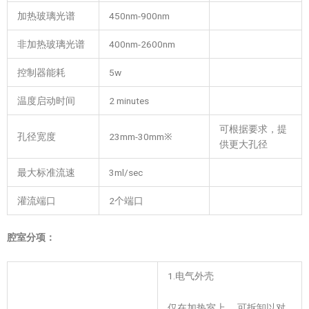
加热玻璃光谱
450nm-900nm
非加热玻璃光谱
400nm-2600nm
控制器能耗
5w
温度启动时间
2 minutes
可根据要求，提
孔径宽度
23mm-30mm※
供更大孔径
最大标准流速
3ml/sec
灌流端口
2个端口
腔室分项：
1.电气外壳
仅在加热室上。 可拆卸以对