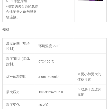
5.30 件垫片组
*需要购买合适的载物
台适配器才能与显微
镜连接。
规格
温度范围（电子
环境温度 -58℃
控制）
温度范围（流体
0℃-100℃
控制）
※更小和更大的
标准体积范围
3.6ml-706ml※
体积可选
※取决于盖玻片
最大压力
130-312mmHg※
厚度
温度变化
±0.2℃