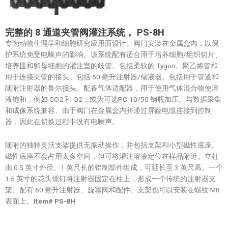
完整的 8
通道夹管阀灌注系统， PS-8H
专为动物生理学和细胞研究应用而设计。阀门安装在金属盒内，以保
护系统免受电噪声的影响。该系统配有适合用于培养细胞/组织切片、
培养皿和卵母细胞的灌注室的歧管。包括柔软的 Tygon、聚乙烯管和
用于连接夹管的接头。包括 60 毫升注射器/储液器。包括用于管道和
随附注射器的鲁尔接头。配备气体适配器，用于使用气体混合物使溶
液饱和，例如 CO2 和 O2，或为可选PC-10/50 钢瓶加压。与数据采集
和成像系统兼容。由于阀门在金属盒内并通过屏蔽电缆连接到控制
器，因此在切换过程中没有电噪声。
随附的独特灵活支架提供无振动操作，并包括支架和小型磁性底座。
磁性底座不会占用太多空间，但可将灌注溶液定位在样品附近。立柱
由 0.5 英寸外径、1 英尺长的铝制部件组成，可延长至 3 英尺高。一个
1.5 英寸的花头螺钉将注射器固定在柱上，形成一个传统的注射器支
架。配有 60 毫升注射器、旋塞阀和配件。支架也可以安装在螺纹 M8
表面上。
Item# PS-8H