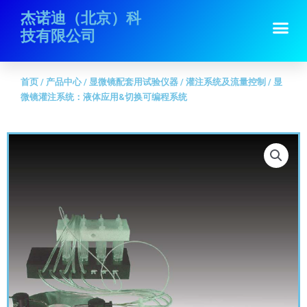
跳
首页
/
产品中心
/
显微镜配套用试验仪器
/
灌注系统及流量控制
/ 显微镜灌
杰诺迪（北京）科
Me
至
注系统：液体应用&切换可编程系统
技有限公司
内
容
首页
/
产品中心
/
显微镜配套用试验仪器
/
灌注系统及流量控制
/ 显
微镜灌注系统：液体应用&切换可编程系统