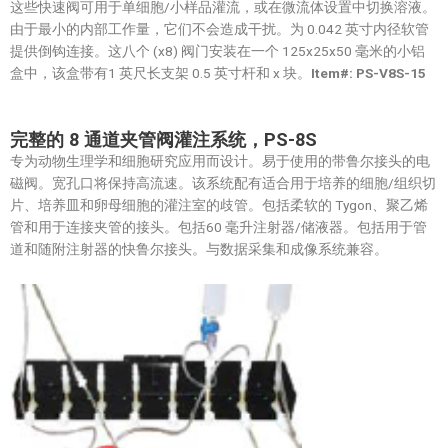
这些快速阀可用于单细胞/小样品灌流，或在微流体设置中切换溶液。
由于最小的内部工作量，它们不会造成干扰。为 0.042 英寸内径软管
提供倒钩连接。这八个 (x8) 阀门安装在一个 125x25x50 毫米的小铝
盒中，该盒带有1 英尺长支架 0.5 英寸杆和 x 块。
Item#: PS-V8S-15
完整的 8
通道夹管阀灌注系统，PS-8S
专为动物生理学和细胞研究应用而设计。易于使用的带鲁尔接头的电
磁阀。宽孔口将保持高流速。该系统配有适合用于培养的细胞/组织切
片、培养皿和卵母细胞的灌注室的歧管。包括柔软的 Tygon、聚乙烯
管和用于连接夹管的接头。包括60 毫升注射器/储液器。包括用于管
道和随附注射器的快鲁尔接头。与数据采集和成像系统兼容。