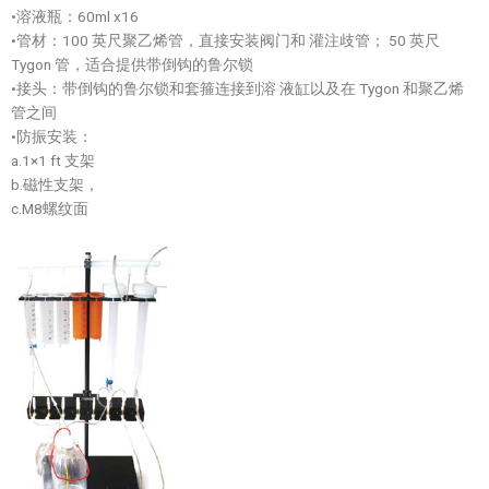
•溶液瓶：60ml x16
•管材：100 英尺聚乙烯管，直接安装阀门和 灌注歧管； 50 英尺
Tygon 管，适合提供带倒钩的鲁尔锁
•接头：带倒钩的鲁尔锁和套箍连接到溶 液缸以及在 Tygon 和聚乙烯
管之间
•防振安装：
a.1×1 ft 支架
b.磁性支架，
c.M8螺纹面