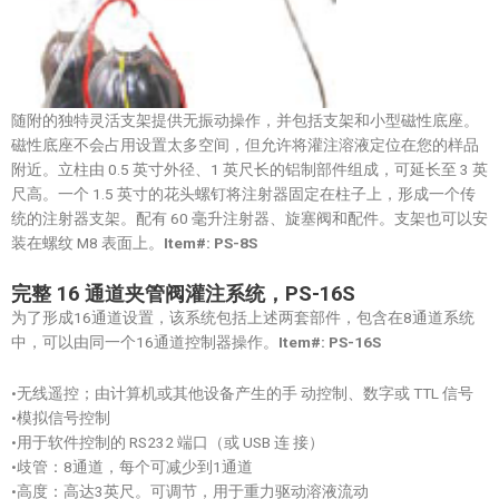
随附的独特灵活支架提供无振动操作，并包括支架和小型磁性底座。
磁性底座不会占用设置太多空间，但允许将灌注溶液定位在您的样品
附近。立柱由 0.5 英寸外径、1 英尺长的铝制部件组成，可延长至 3 英
尺高。一个 1.5 英寸的花头螺钉将注射器固定在柱子上，形成一个传
统的注射器支架。配有 60 毫升注射器、旋塞阀和配件。支架也可以安
装在螺纹 M8 表面上。
Item#: PS-8S
完整
16
通道夹管阀灌注系统，
PS-16S
为了形成16通道设置，该系统包括上述两套部件，包含在8通道系统
中，可以由同一个16通道控制器操作。
Item#: PS-16S
•无线遥控；由计算机或其他设备产生的手 动控制、数字或 TTL 信号
•模拟信号控制
•用于软件控制的 RS232 端口（或 USB 连 接）
•歧管：8通道，每个可减少到1通道
•高度：高达3英尺。可调节，用于重力驱动溶液流动