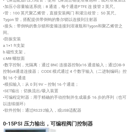
•气体适配器/压力歧管：使用气体混合物使溶液饱和，或对溶液加压
•加压小容量输送系统：8 通道，每个通道PTFE 连 接管 2 英尺。
•管：100 英尺聚乙烯管，直接安装阀门 和灌注歧管； 50 英尺。
Tygon 管，搭配提供带倒钩的鲁尔锁以连接到注射器
•接头：带倒钩的鲁尔锁和套箍连接到溶液瓶和Tygon和聚乙烯管之
间。
•防振安装
a.1×1 ft支架
b.磁性支架，
c.M8 螺纹面
•数字控制，光隔离：通过 BNC 连接器控制x16 通道输入；通过DB-9
控制x8通道连接器； CODE 模式通过 4 个数字输入（二进制编码）控
制 16 个通道
•模拟输入：从 0 到 9V – 控制 16 个通道；
•SET输出：切换流出/吸入装置
•可编程定时器：用于精确的手动控制并生成最多 16 步的序列（也可
以连续循环）
•软件控制：通过RS232输入，或USB适配器
0-15PSI
压力输出，可编程阀门控制器