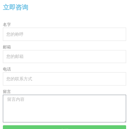
立即咨询
名字
邮箱
电话
留言