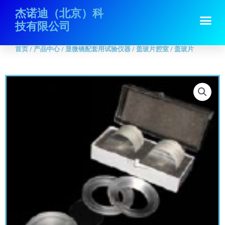
跳
首页
/
产品中心
/
显微镜配套用试验仪器
/
盖玻片腔室
/ 盖玻片
杰诺迪（北京）科
Me
至
技有限公司
内
容
首页
/
产品中心
/
显微镜配套用试验仪器
/
盖玻片腔室
/ 盖玻片