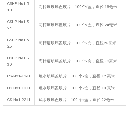
CSHP-No1.5-
高精度玻璃盖玻片，100个/盒，直径 18毫米
18
CSHP-No1.5-
高精度玻璃盖玻片，100个/盒，直径 24毫米
24
CSHP-No1.5-
高精度玻璃盖玻片，100个/盒，直径25毫米
25
CSHP-No1.5-
高精度玻璃盖玻片，100个/盒，直径 30毫米
30
CS-No1-12-H
疏水玻璃盖玻片，100 个/盒，直径 12 毫米
CS-No1-18-H
疏水玻璃盖玻片，100 个/盒，直径 18 毫米
CS-No1-22-H
疏水玻璃盖玻片，100 个/盒，直径 22毫米