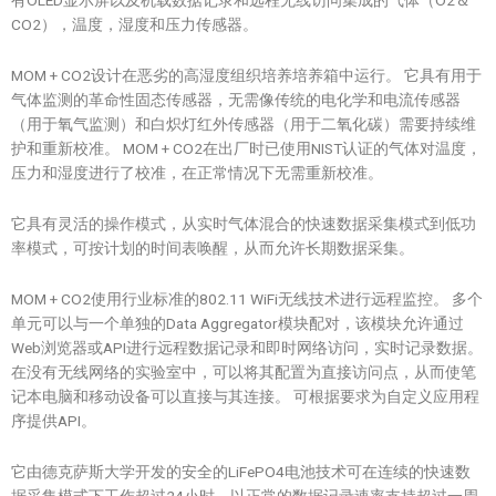
有OLED显示屏以及机载数据记录和远程无线访问集成的气体（O2＆
CO2），温度，湿度和压力传感器。
MOM + CO2设计在恶劣的高湿度组织培养培养箱中运行。 它具有用于
气体监测的革命性固态传感器，无需像传统的电化学和电流传感器
（用于氧气监测）和白炽灯红外传感器（用于二氧化碳）需要持续维
护和重新校准。 MOM + CO2在出厂时已使用NIST认证的气体对温度，
压力和湿度进行了校准，在正常情况下无需重新校准。
它具有灵活的操作模式，从实时气体混合的快速数据采集模式到低功
率模式，可按计划的时间表唤醒，从而允许长期数据采集。
MOM + CO2使用行业标准的802.11 WiFi无线技术进行远程监控。 多个
单元可以与一个单独的Data Aggregator模块配对，该模块允许通过
Web浏览器或API进行远程数据记录和即时网络访问，实时记录数据。
在没有无线网络的实验室中，可以将其配置为直接访问点，从而使笔
记本电脑和移动设备可以直接与其连接。 可根据要求为自定义应用程
序提供API。
它由德克萨斯大学开发的安全的LiFePO4电池技术可在连续的快速数
据采集模式下工作超过24小时，以正常的数据记录速率支持超过一周