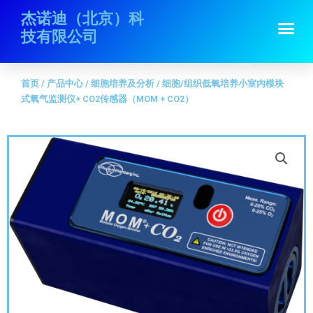
跳
首页
/
产品中心
/
细胞培养及分析
/ 细胞/组织低氧培养小室内模块式氧气监
杰诺迪（北京）科
Me
至
测仪+ CO2传感器（MOM + CO2）
技有限公司
内
容
首页
/
产品中心
/
细胞培养及分析
/ 细胞/组织低氧培养小室内模块
式氧气监测仪+ CO2传感器（MOM + CO2）