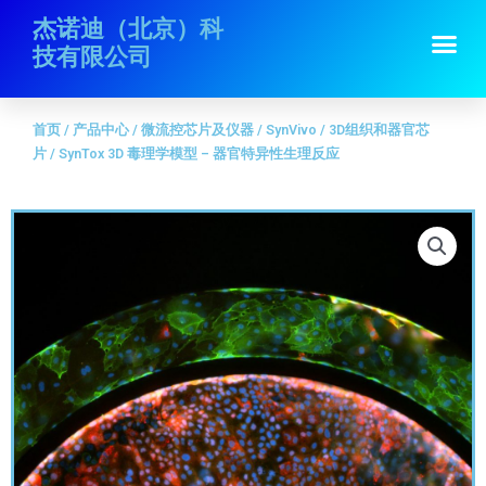
跳
首页
/
产品中心
/
微流控芯片及仪器
/
SynVivo
/
3D组织和器官芯
杰诺迪（北京）科
Me
至
片
/ SynTox 3D 毒理学模型 – 器官特异性生理反应
技有限公司
内
容
首页
/
产品中心
/
微流控芯片及仪器
/
SynVivo
/
3D组织和器官芯
片
/ SynTox 3D 毒理学模型 – 器官特异性生理反应