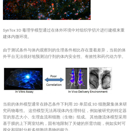
SynTox 3D 毒理学模型通过在体外环境中对组织学切片进行建模来重
建体内微环境。
由于测试条件与体内观察到的生理条件相比存在显着差异，当前的体
外平台无法很好地预测治疗剂的体内安全性、有效性和药代动力学。
当前的体外模型通常在静态条件下利用 2D 单层或 3D 细胞聚集体来研
究药物毒性。 这些模型无法再现体内生理特征，例如被研究的特定器
官的形态大小、生理血流和细胞（生物）组成。 其他微流体模型采用
基于膜的上下两室结构，固有地限制了关键的所需功能，例如实时可
视化和同时分析多细胞培养物的能力。