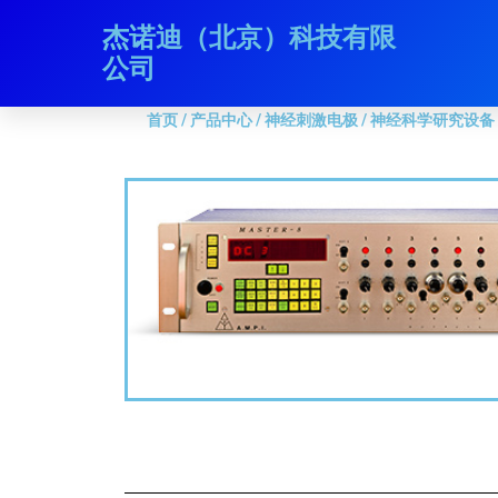
跳
杰诺迪（北京）科技有限
首页
/
产品中心
/
神经刺激电极
/
神经科学研究设备
/ 
至
公司
内
容
首页
/
产品中心
/
神经刺激电极
/
神经科学研究设备