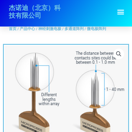
跳
首页
/
产品中心
/
神经刺激电极
/
多通道阵列
/ 微电极阵列
杰诺迪（北京）科
Me
至
技有限公司
内
容
首页
/
产品中心
/
神经刺激电极
/
多通道阵列
/ 微电极阵列