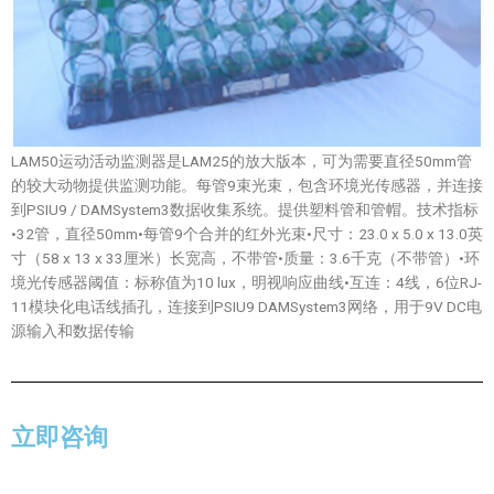
LAM50运动活动监测器是LAM25的放大版本，可为需要直径50mm管
的较大动物提供监测功能。每管9束光束，包含环境光传感器，并连接
到PSIU9 / DAMSystem3数据收集系统。提供塑料管和管帽。技术指标
•32管，直径50mm•每管9个合并的红外光束•尺寸：23.0 x 5.0 x 13.0英
寸（58 x 13 x 33厘米）长宽高，不带管•质量：3.6千克（不带管）•环
境光传感器阈值：标称值为10 lux，明视响应曲线•互连：4线，6位RJ-
11模块化电话线插孔，连接到PSIU9 DAMSystem3网络，用于9V DC电
源输入和数据传输
立即咨询