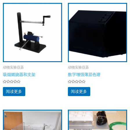
动物实验仪器
动物实验仪器
吸烟燃烧器和支架
数字增强薄层色谱
评
评
分
分
阅读更多
阅读更多
0
0
&sol;
&sol;
5
5