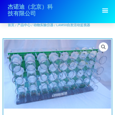
跳
首页
/
产品中心
/
动物实验仪器
/ LAM50自发活动监视器
杰诺迪（北京）科
Me
至
技有限公司
内
容
首页
/
产品中心
/
动物实验仪器
/ LAM50自发活动监视器