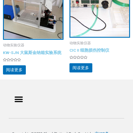
动物实验仪器
动物实验仪器
CIC II 细胞损伤控制仪
KW-SJN 大鼠斯金纳箱实验系统
评
评
分
阅读更多
分
阅读更多
0
0
&sol;
&sol;
5
5
Menu