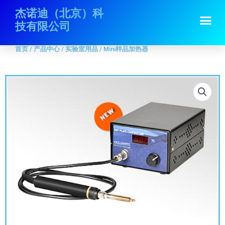
跳
首页
/
产品中心
/
实验室用品
/ Mini样品加热器
杰诺迪（北京）科
Me
至
技有限公司
内
容
首页
/
产品中心
/
实验室用品
/ Mini样品加热器