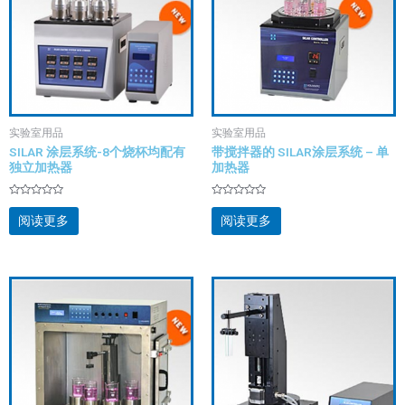
实验室用品
实验室用品
SILAR 涂层系统-8个烧杯均配有
带搅拌器的 SILAR涂层系统 – 单
独立加热器
加热器
评
评
分
分
阅读更多
阅读更多
0
0
&sol;
&sol;
5
5