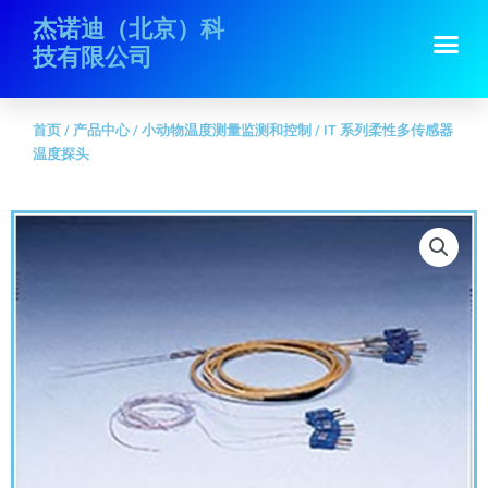
跳
首页
/
产品中心
/
小动物温度测量监测和控制
/ IT 系列柔性多传感器温度探
杰诺迪（北京）科
Me
至
头
技有限公司
内
容
首页
/
产品中心
/
小动物温度测量监测和控制
/ IT 系列柔性多传感器
温度探头