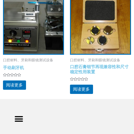
口腔材料、牙刷和眼镜测试设备
口腔材料、牙刷和眼镜测试设备
口腔石膏细节再现兼容性和尺寸
手动刷牙机
稳定性用装置
评
分
评
阅读更多
0
分
阅读更多
&sol;
0
5
&sol;
5
Menu