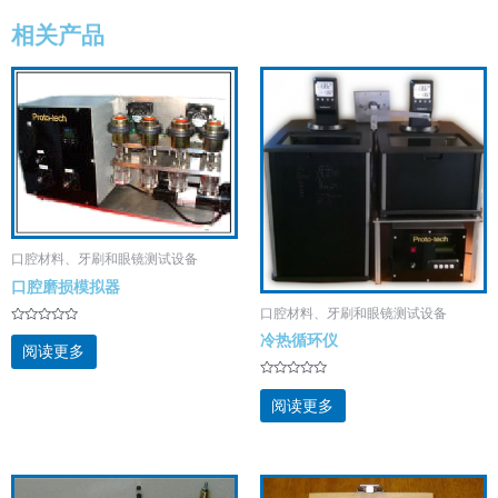
相关产品
口腔材料、牙刷和眼镜测试设备
口腔磨损模拟器
口腔材料、牙刷和眼镜测试设备
评
冷热循环仪
分
阅读更多
0
&sol;
5
评
分
阅读更多
0
&sol;
5