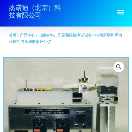
跳
首页
/
产品中心
/
口腔材料、牙刷和眼镜测试设备
/ 电动牙刷和手动牙刷的
杰诺迪（北京）科
Me
至
洁牙和磨损评估仪
技有限公司
内
容
首页
/
产品中心
/
口腔材料、牙刷和眼镜测试设备
/ 电动牙刷和手动
牙刷的洁牙和磨损评估仪