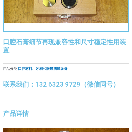
口腔石膏细节再现兼容性和尺寸稳定性用装
置
产品分类
口腔材料、牙刷和眼镜测试设备
联系我们：132 6323 9729（微信同号）
产品详情