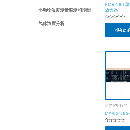
BMA-200 
放大器
小动物温度测量监测和控制
评
气体浓度分析
分
阅读更
0
&sol;
5
动物实验仪器
MA-821/R
评
分