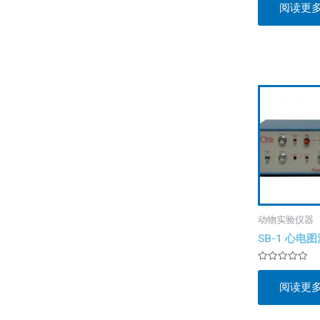
阅读更
0
&sol;
5
动物实验仪器
SB-1 心电
评
分
阅读更
0
&sol;
5