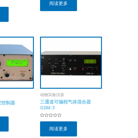
阅读更多
0
&sol;
5
动物实验仪器
三通道可编程气体混合器
温度控制器
GSM-3
评
分
阅读更多
0
&sol;
5