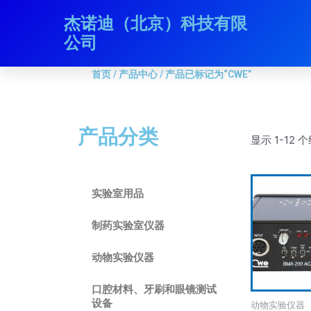
跳
杰诺迪（北京）科技有限
首页
/
产品中心
/ 产品已标记为“CWE”
至
公司
内
容
首页
/
产品中心
/ 产品已标记为“CWE”
产品分类
显示 1-12
实验室用品
制药实验室仪器
动物实验仪器
口腔材料、牙刷和眼镜测试
设备
动物实验仪器