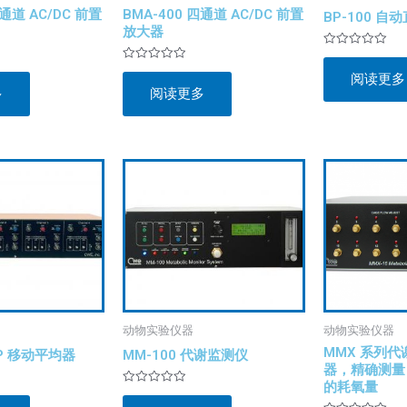
单通道 AC/DC 前置
BMA-400 四通道 AC/DC 前置
BP-100 
放大器
评
分
评
阅读更多
0
分
&sol;
多
阅读更多
0
5
&sol;
5
动物实验仪器
动物实验仪器
MMX 系列
SP 移动平均器
MM-100 代谢监测仪
器，精确测量 1
的耗氧量
评
分