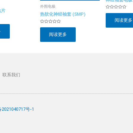
外围电极
贴片
评
热软化神经袖套 (SMP)
分
阅读更多
0
&sol;
5
评
多
分
阅读更多
0
&sol;
5
联系我们
2021040717号-1