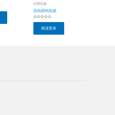
外围电极
肌电图钩电极
评
分
阅读更多
0
&sol;
5