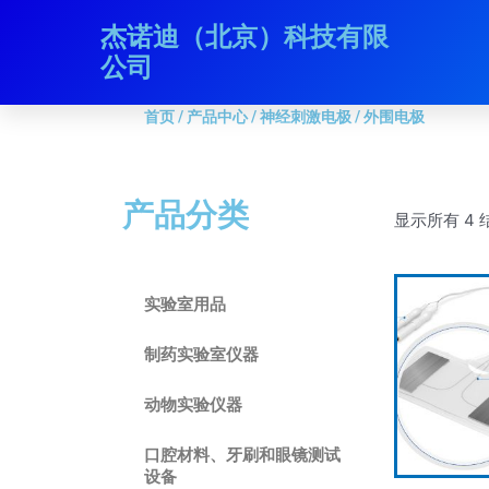
跳
杰诺迪（北京）科技有限
首页
/
产品中心
/
神经刺激电极
/ 外围电极
至
公司
内
容
首页
/
产品中心
/
神经刺激电极
/ 外围电极
产品分类
显示所有 4 
实验室用品
制药实验室仪器
动物实验仪器
口腔材料、牙刷和眼镜测试
设备